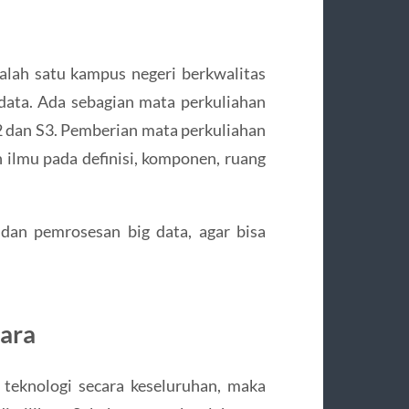
alah satu kampus negeri berkwalitas
ata. Ada sebagian mata perkuliahan
S2 dan S3. Pemberian mata perkuliahan
ilmu pada definisi, komponen, ruang
dan pemrosesan big data, agar bisa
tara
 teknologi secara keseluruhan, maka