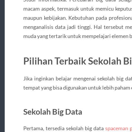
macam aspek, termasuk untuk memicu keputusa
maupun kebijakan. Kebutuhan pada profesion
menganalisis data jadi tinggi. Hal tersebut m
muda yang tertarik untuk mempelajari elemen b
Pilihan Terbaik Sekolah B
Jika inginkan belajar mengenai sekolah big d
tempat yang bisa digunakan untuk lebih paham e
Sekolah Big Data
Pertama, tersedia sekolah big data
spaceman p