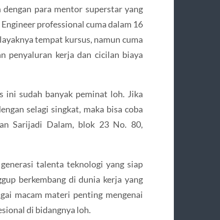
 dengan para mentor superstar yang
Engineer professional cuma dalam 16
ni layaknya tempat kursus, namun cuma
 penyaluran kerja dan cicilan biaya
s ini sudah banyak peminat loh. Jika
dengan selagi singkat, maka bisa coba
lan Sarijadi Dalam, blok 23 No. 80,
generasi talenta teknologi yang siap
gup berkembang di dunia kerja yang
agai macam materi penting mengenai
esional di bidangnya loh.