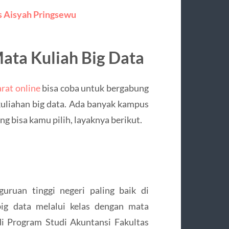
as Aisyah Pringsewu
ata Kuliah Big Data
rat online
bisa coba untuk bergabung
uliahan big data. Ada banyak kampus
ng bisa kamu pilih, layaknya berikut.
guruan tinggi negeri paling baik di
big data melalui kelas dengan mata
di Program Studi Akuntansi Fakultas