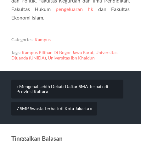
dan Politik, Fakultas Keguruan dan Ilmu Pendidikan,
Fakultas Hukum
pengeluaran hk
dan Fakultas
Ekonomi Islam.
Categories:
Kampus
Tags:
Kampus Pilihan Di Bogor Jawa Barat
,
Universitas
Djuanda (UNIDA)
,
Universitas Ibn Khaldun
« Mengenal Lebih Dekat: Daftar SMA Terbaik di
Provinsi Kaltara
7 SMP Swasta Terbaik di Kota Jakarta »
Tinggalkan Balasan