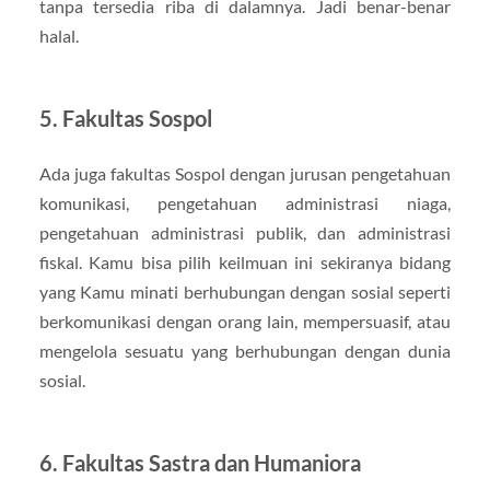
tanpa tersedia riba di dalamnya. Jadi benar-benar
halal.
5. Fakultas Sospol
Ada juga fakultas Sospol dengan jurusan pengetahuan
komunikasi, pengetahuan administrasi niaga,
pengetahuan administrasi publik, dan administrasi
fiskal. Kamu bisa pilih keilmuan ini sekiranya bidang
yang Kamu minati berhubungan dengan sosial seperti
berkomunikasi dengan orang lain, mempersuasif, atau
mengelola sesuatu yang berhubungan dengan dunia
sosial.
6. Fakultas Sastra dan Humaniora