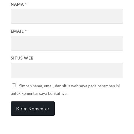
NAMA
*
EMAIL
*
SITUS WEB
Simpan nama, email, dan situs web saya pada peramban ini
untuk komentar saya berikutnya.