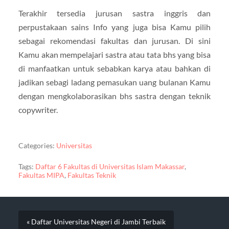
Terakhir tersedia jurusan sastra inggris dan
perpustakaan sains Info yang juga bisa Kamu pilih
sebagai rekomendasi fakultas dan jurusan. Di sini
Kamu akan mempelajari sastra atau tata bhs yang bisa
di manfaatkan untuk sebabkan karya atau bahkan di
jadikan sebagi ladang pemasukan uang bulanan Kamu
dengan mengkolaborasikan bhs sastra dengan teknik
copywriter.
Categories:
Universitas
Tags:
Daftar 6 Fakultas di Universitas Islam Makassar
,
Fakultas MIPA
,
Fakultas Teknik
« Daftar Universitas Negeri di Jambi Terbaik