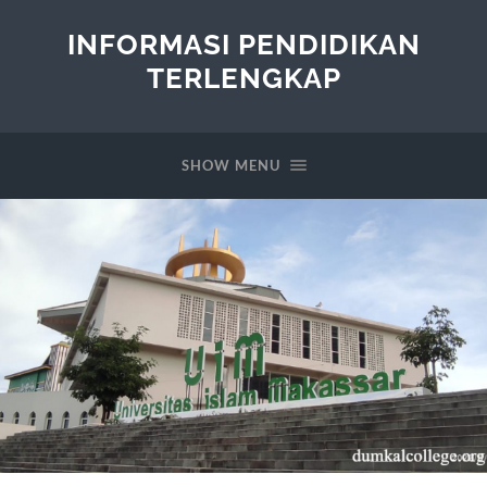
INFORMASI PENDIDIKAN
TERLENGKAP
SHOW MENU