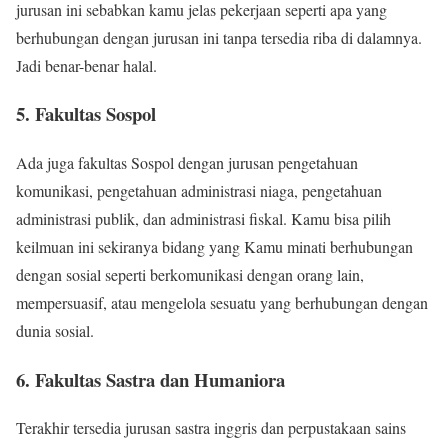
jurusan ini sebabkan kamu jelas pekerjaan seperti apa yang
berhubungan dengan jurusan ini tanpa tersedia riba di dalamnya.
Jadi benar-benar halal.
5. Fakultas Sospol
Ada juga fakultas Sospol dengan jurusan pengetahuan
komunikasi, pengetahuan administrasi niaga, pengetahuan
administrasi publik, dan administrasi fiskal. Kamu bisa pilih
keilmuan ini sekiranya bidang yang Kamu minati berhubungan
dengan sosial seperti berkomunikasi dengan orang lain,
mempersuasif, atau mengelola sesuatu yang berhubungan dengan
dunia sosial.
6. Fakultas Sastra dan Humaniora
Terakhir tersedia jurusan sastra inggris dan perpustakaan sains