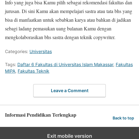
Info yang juga bisa Kamu pilih sebagai rekomendasi fakultas dan
jurusan. Di sini Kamu akan mempelajari sastra atau tata bhs yang
bisa di manfaatkan untuk sebabkan karya atau bahkan di jadikan
sebagi ladang pemasukan uang bulanan Kamu dengan
mengkolaborasikan bhs sastra dengan teknik copywriter.
Categories:
Universitas
Tags:
Daftar 6 Fakultas di Universitas Islam Makassar
,
Fakultas
MIPA
,
Fakultas Teknik
Leave a Comment
Informasi Pendidikan Terlengkap
Back to top
Exit mobile version