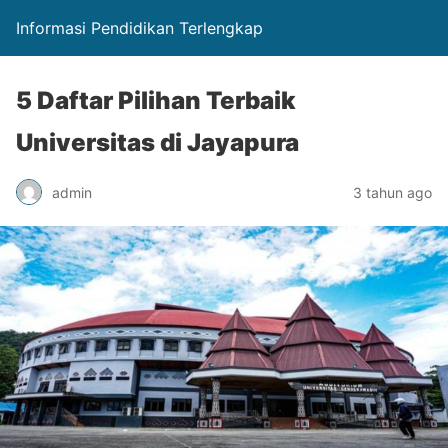
Informasi Pendidikan Terlengkap
5 Daftar Pilihan Terbaik
Universitas di Jayapura
admin
3 tahun ago