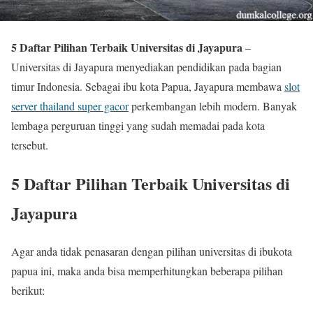
5 Daftar Pilihan Terbaik Universitas di Jayapura
–
Universitas di Jayapura menyediakan pendidikan pada bagian
timur Indonesia. Sebagai ibu kota Papua, Jayapura membawa
slot
server thailand super gacor
perkembangan lebih modern. Banyak
lembaga perguruan tinggi yang sudah memadai pada kota
tersebut.
5 Daftar Pilihan Terbaik Universitas di
Jayapura
Agar anda tidak penasaran dengan pilihan universitas di ibukota
papua ini, maka anda bisa memperhitungkan beberapa pilihan
berikut: