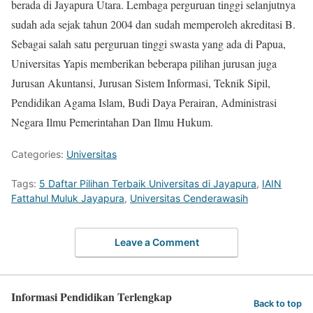
berada di Jayapura Utara. Lembaga perguruan tinggi selanjutnya
sudah ada sejak tahun 2004 dan sudah memperoleh akreditasi B.
Sebagai salah satu perguruan tinggi swasta yang ada di Papua,
Universitas Yapis memberikan beberapa pilihan jurusan juga
Jurusan Akuntansi, Jurusan Sistem Informasi, Teknik Sipil,
Pendidikan Agama Islam, Budi Daya Perairan, Administrasi
Negara Ilmu Pemerintahan Dan Ilmu Hukum.
Categories:
Universitas
Tags:
5 Daftar Pilihan Terbaik Universitas di Jayapura
,
IAIN
Fattahul Muluk Jayapura
,
Universitas Cenderawasih
Leave a Comment
Informasi Pendidikan Terlengkap
Back to top