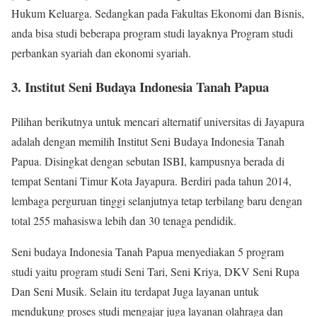
Hukum Keluarga. Sedangkan pada Fakultas Ekonomi dan Bisnis,
anda bisa studi beberapa program studi layaknya Program studi
perbankan syariah dan ekonomi syariah.
3. Institut Seni Budaya Indonesia Tanah Papua
Pilihan berikutnya untuk mencari alternatif universitas di Jayapura
adalah dengan memilih Institut Seni Budaya Indonesia Tanah
Papua. Disingkat dengan sebutan ISBI, kampusnya berada di
tempat Sentani Timur Kota Jayapura. Berdiri pada tahun 2014,
lembaga perguruan tinggi selanjutnya tetap terbilang baru dengan
total 255 mahasiswa lebih dan 30 tenaga pendidik.
Seni budaya Indonesia Tanah Papua menyediakan 5 program
studi yaitu program studi Seni Tari, Seni Kriya, DKV Seni Rupa
Dan Seni Musik. Selain itu terdapat Juga layanan untuk
mendukung proses studi mengajar juga layanan olahraga dan