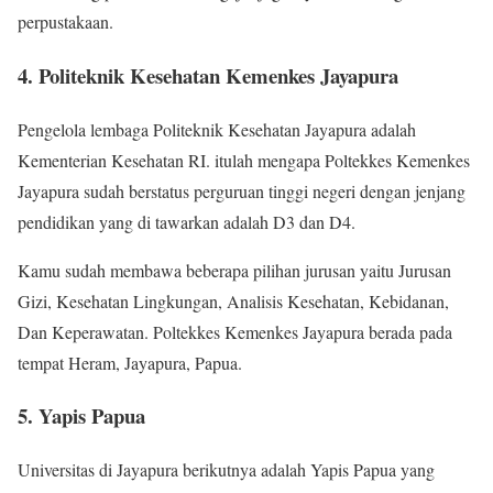
perpustakaan.
4. Politeknik Kesehatan Kemenkes Jayapura
Pengelola lembaga Politeknik Kesehatan Jayapura adalah
Kementerian Kesehatan RI. itulah mengapa Poltekkes Kemenkes
Jayapura sudah berstatus perguruan tinggi negeri dengan jenjang
pendidikan yang di tawarkan adalah D3 dan D4.
Kamu sudah membawa beberapa pilihan jurusan yaitu Jurusan
Gizi, Kesehatan Lingkungan, Analisis Kesehatan, Kebidanan,
Dan Keperawatan. Poltekkes Kemenkes Jayapura berada pada
tempat Heram, Jayapura, Papua.
5. Yapis Papua
Universitas di Jayapura berikutnya adalah Yapis Papua yang