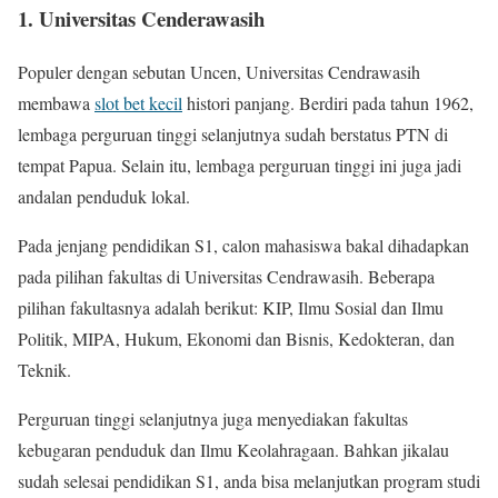
1. Universitas Cenderawasih
Populer dengan sebutan Uncen, Universitas Cendrawasih
membawa
slot bet kecil
histori panjang. Berdiri pada tahun 1962,
lembaga perguruan tinggi selanjutnya sudah berstatus PTN di
tempat Papua. Selain itu, lembaga perguruan tinggi ini juga jadi
andalan penduduk lokal.
Pada jenjang pendidikan S1, calon mahasiswa bakal dihadapkan
pada pilihan fakultas di Universitas Cendrawasih. Beberapa
pilihan fakultasnya adalah berikut: KIP, Ilmu Sosial dan Ilmu
Politik, MIPA, Hukum, Ekonomi dan Bisnis, Kedokteran, dan
Teknik.
Perguruan tinggi selanjutnya juga menyediakan fakultas
kebugaran penduduk dan Ilmu Keolahragaan. Bahkan jikalau
sudah selesai pendidikan S1, anda bisa melanjutkan program studi