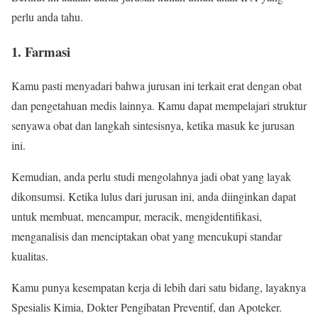
perlu anda tahu.
1. Farmasi
Kamu pasti menyadari bahwa jurusan ini terkait erat dengan obat
dan pengetahuan medis lainnya. Kamu dapat mempelajari struktur
senyawa obat dan langkah sintesisnya, ketika masuk ke jurusan
ini.
Kemudian, anda perlu studi mengolahnya jadi obat yang layak
dikonsumsi. Ketika lulus dari jurusan ini, anda diinginkan dapat
untuk membuat, mencampur, meracik, mengidentifikasi,
menganalisis dan menciptakan obat yang mencukupi standar
kualitas.
Kamu punya kesempatan kerja di lebih dari satu bidang, layaknya
Spesialis Kimia, Dokter Pengibatan Preventif, dan Apoteker.