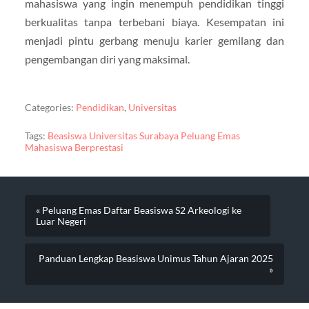
mahasiswa yang ingin menempuh pendidikan tinggi
berkualitas tanpa terbebani biaya. Kesempatan ini
menjadi pintu gerbang menuju karier gemilang dan
pengembangan diri yang maksimal.
Categories:
Pendidikan
,
Universitas
Tags:
Beasiswa Universitas Surabaya Peluang Emas
Mahasiswa Berprestasi
« Peluang Emas Daftar Beasiswa S2 Arkeologi ke
Luar Negeri
Panduan Lengkap Beasiswa Unimus Tahun Ajaran 2025
»