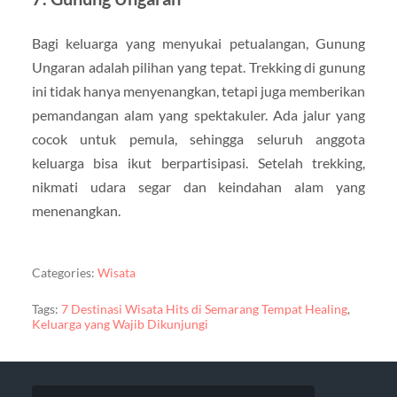
Bagi keluarga yang menyukai petualangan, Gunung
Ungaran adalah pilihan yang tepat. Trekking di gunung
ini tidak hanya menyenangkan, tetapi juga memberikan
pemandangan alam yang spektakuler. Ada jalur yang
cocok untuk pemula, sehingga seluruh anggota
keluarga bisa ikut berpartisipasi. Setelah trekking,
nikmati udara segar dan keindahan alam yang
menenangkan.
Categories:
Wisata
Tags:
7 Destinasi Wisata Hits di Semarang Tempat Healing
,
Keluarga yang Wajib Dikunjungi