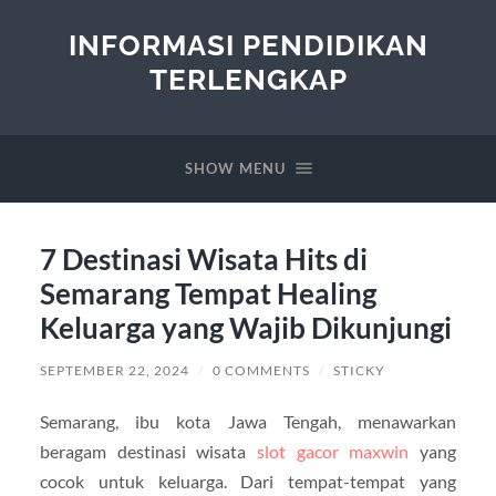
INFORMASI PENDIDIKAN
TERLENGKAP
SHOW MENU
7 Destinasi Wisata Hits di
Semarang Tempat Healing
Keluarga yang Wajib Dikunjungi
SEPTEMBER 22, 2024
/
0 COMMENTS
/
STICKY
Semarang, ibu kota Jawa Tengah, menawarkan
beragam destinasi wisata
slot gacor maxwin
yang
cocok untuk keluarga. Dari tempat-tempat yang