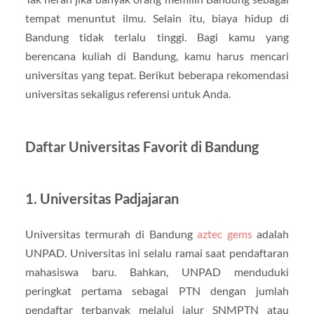
tempat menuntut ilmu. Selain itu, biaya hidup di
Bandung tidak terlalu tinggi. Bagi kamu yang
berencana kuliah di Bandung, kamu harus mencari
universitas yang tepat. Berikut beberapa rekomendasi
universitas sekaligus referensi untuk Anda.
Daftar Universitas Favorit di Bandung
1. Universitas Padjajaran
Universitas termurah di Bandung
aztec gems
adalah
UNPAD. Universitas ini selalu ramai saat pendaftaran
mahasiswa baru. Bahkan, UNPAD menduduki
peringkat pertama sebagai PTN dengan jumlah
pendaftar terbanyak melalui jalur SNMPTN atau