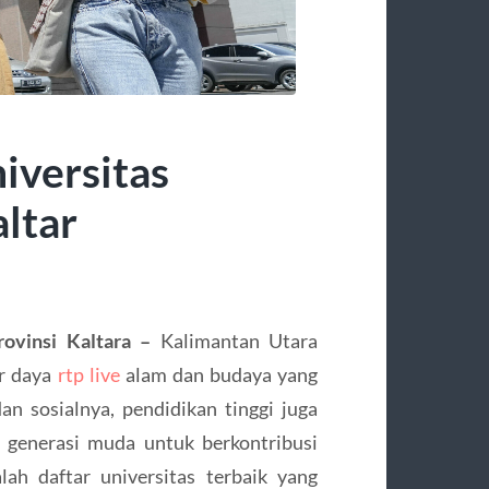
niversitas
altar
rovinsi Kaltara –
Kalimantan Utara
er daya
rtp live
alam dan budaya yang
 sosialnya, pendidikan tinggi juga
 generasi muda untuk berkontribusi
ah daftar universitas terbaik yang