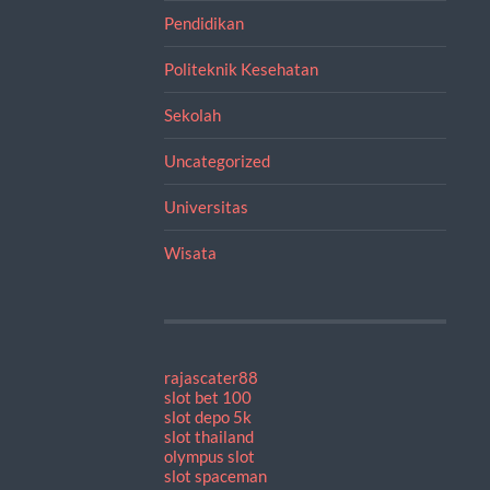
Pendidikan
Politeknik Kesehatan
Sekolah
Uncategorized
Universitas
Wisata
rajascater88
slot bet 100
slot depo 5k
slot thailand
olympus slot
slot spaceman