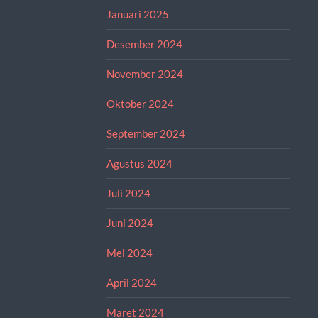
Januari 2025
Desember 2024
November 2024
Oktober 2024
September 2024
Agustus 2024
Juli 2024
Juni 2024
Mei 2024
April 2024
Maret 2024