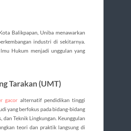
di Kota Balikpapan, Uniba menawarkan
erkembangan industri di sekitarnya.
n Ilmu Hukum menjadi unggulan yang
ng Tarakan (UMT)
er gacor
alternatif pendidikan tinggi
tudi yang berfokus pada bidang-bidang
s, dan Teknik Lingkungan. Keunggulan
gkan teori dan praktik langsung di