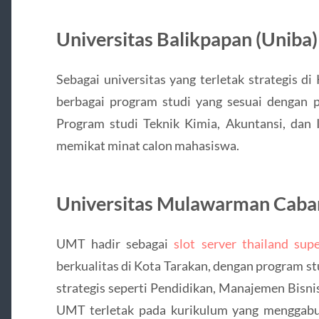
Universitas Balikpapan (Uniba)
Sebagai universitas yang terletak strategis 
berbagai program studi yang sesuai dengan p
Program studi Teknik Kimia, Akuntansi, da
memikat minat calon mahasiswa.
Universitas Mulawarman Caba
UMT hadir sebagai
slot server thailand sup
berkualitas di Kota Tarakan, dengan program s
strategis seperti Pendidikan, Manajemen Bisni
UMT terletak pada kurikulum yang menggabun