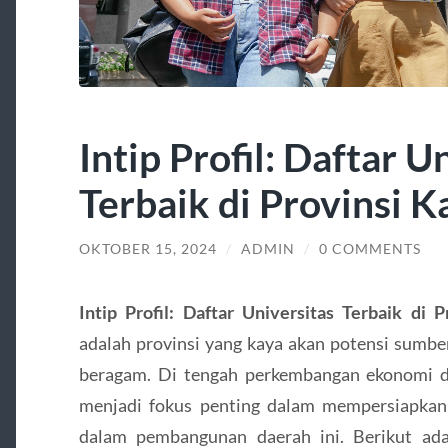
Intip Profil: Daftar U
Terbaik di Provinsi K
OKTOBER 15, 2024
/
ADMIN
/
0 COMMENTS
Intip Profil: Daftar Universitas Terbaik di P
adalah provinsi yang kaya akan potensi sumb
beragam. Di tengah perkembangan ekonomi dan
menjadi fokus penting dalam mempersiapkan
dalam pembangunan daerah ini. Berikut adal