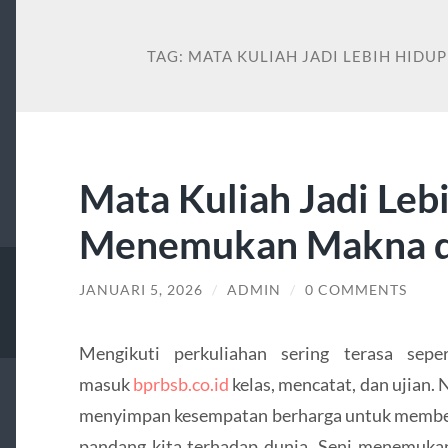
TAG:
MATA KULIAH JADI LEBIH HID
Mata Kuliah Jadi Leb
Menemukan Makna di
JANUARI 5, 2026
/
ADMIN
/
0 COMMENTS
Mengikuti perkuliahan sering terasa seper
masuk
bprbsb.co.id
kelas, mencatat, dan ujian.
menyimpan kesempatan berharga untuk membent
pandang kita terhadap dunia. Seni menemukan