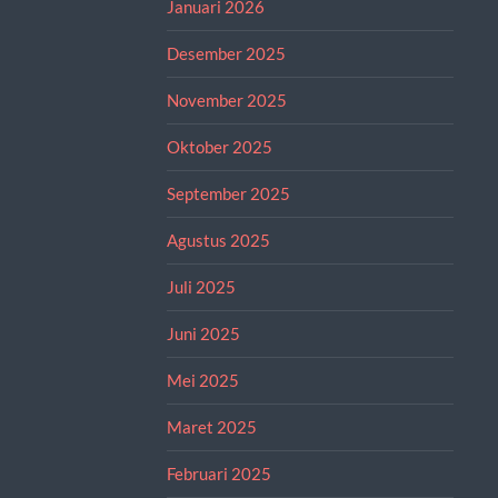
Januari 2026
Desember 2025
November 2025
Oktober 2025
September 2025
Agustus 2025
Juli 2025
Juni 2025
Mei 2025
Maret 2025
Februari 2025