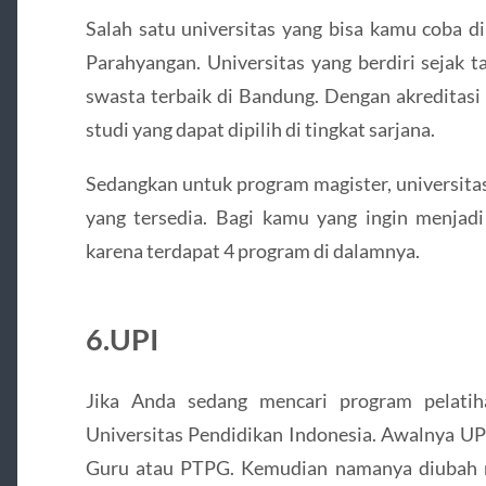
Salah satu universitas yang bisa kamu coba d
Parahyangan. Universitas yang berdiri sejak 
swasta terbaik di Bandung. Dengan akreditasi
studi yang dapat dipilih di tingkat sarjana.
Sedangkan untuk program magister, universitas
yang tersedia. Bagi kamu yang ingin menjadi 
karena terdapat 4 program di dalamnya.
6.UPI
Jika Anda sedang mencari program pelati
Universitas Pendidikan Indonesia. Awalnya UP
Guru atau PTPG. Kemudian namanya diubah 