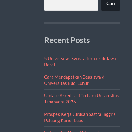
Cari
Recent Posts
5 Universitas Swasta Terbaik di Jawa
Barat
Cara Mendapatkan Beasiswa di
Universitas Budi Luhur
Update Akreditasi Terbaru Universitas
Janabadra 2026
Prospek Kerja Jurusan Sastra Inggris
Peluang Karier Luas