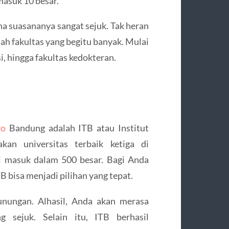
asuk 10 besar.
na suasananya sangat sejuk. Tak heran
h fakultas yang begitu banyak. Mulai
i, hingga fakultas kedokteran.
ro
Bandung adalah ITB atau Institut
kan universitas terbaik ketiga di
ni masuk dalam 500 besar. Bagi Anda
 bisa menjadi pilihan yang tepat.
unungan. Alhasil, Anda akan merasa
 sejuk. Selain itu, ITB berhasil