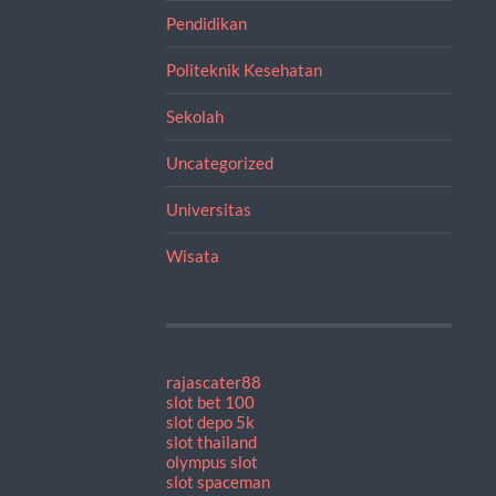
Pendidikan
Politeknik Kesehatan
Sekolah
Uncategorized
Universitas
Wisata
rajascater88
slot bet 100
slot depo 5k
slot thailand
olympus slot
slot spaceman