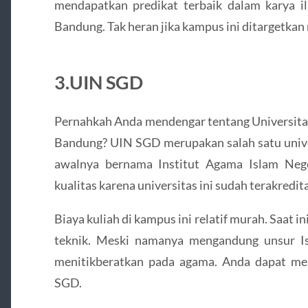
mendapatkan predikat terbaik dalam karya il
Bandung. Tak heran jika kampus ini ditargetkan
3.UIN SGD
Pernahkah Anda mendengar tentang Universitas
Bandung? UIN SGD merupakan salah satu unive
awalnya bernama Institut Agama Islam Nege
kualitas karena universitas ini sudah terakredita
Biaya kuliah di kampus ini relatif murah. Saat i
teknik. Meski namanya mengandung unsur Is
menitikberatkan pada agama. Anda dapat me
SGD.