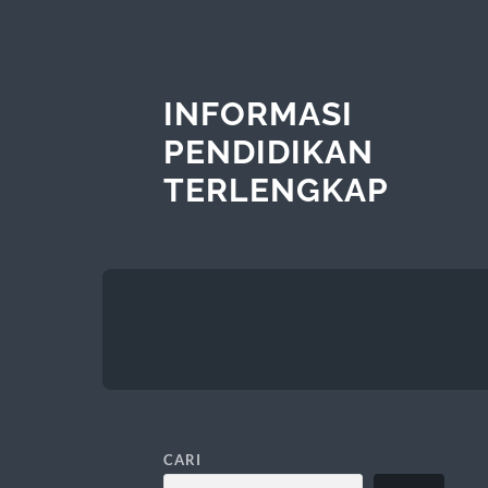
INFORMASI
PENDIDIKAN
TERLENGKAP
CARI