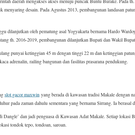
rintah daerah mengakses akses menuju puncak Buntu Burake. Pada th.
k menyaring desain. Pada Agustus 2013, pembangunan landasan patun
gu dilanjutkan oleh pematung asal Yogyakarta bernama Hardo Wardoy
ntang th. 2016-2019, pembangunan dilanjutkan Bupati dan Wakil Bupat
ang punyai ketinggian 45 m dengan tinggi 22 m dan ketinggian patun
n kaca adrenalin, railing bangunan dan fasilitas prasarana pendukung.
ung
slot gacor maxwin
yang berada di kawasan tradisi Makale dengan n
leluhur pada zaman dahulu sementara yang bernama Sirrang. Ia berasal
 Dangle’ dan jadi penguasa di Kawasan Adat Makale. Setiap lokasi B
okasi tondok tepo, tondoan, saroan.