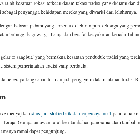
 ialah kesatuan lokasi terkecil dalam lokasi tradisi yang didiami dan d
ni sebagai penyangga kehidupan mereka yang diwarisi dari leluhurnya.
dengan batasan paham yang terbentuk oleh rumpun keluarga yang pern
gkatan tertinggi bagi warga Toraja dan bersifat kesyukuran kepada Tuha
n gelar to sangbua’ yang bermakna kesatuan penduduk tradisi yang terdi
u sistem pemerintahan tradisi yang berdaulat.
da beberapa tongkonan tua dan jadi pengayom dalam tatanan tradisi B
am
ake menyajikan
situs judi slot terbaik dan terpercaya no 1
panorama kot
i Toraja. Gumpalan awan turut beri tambahan panorama alam tambah 
 selamanya ramai dapat pengunjung.