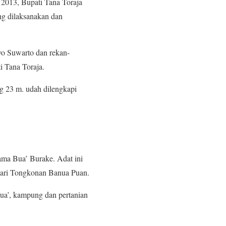
 2013, Bupati Tana Toraja
g dilaksanakan dan
o Suwarto dan rekan-
i Tana Toraja.
g 23 m. udah dilengkapi
ama Bua’ Burake. Adat ini
 dari Tongkonan Banua Puan.
ua’, kampung dan pertanian