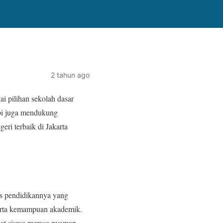
2 tahun ago
ai pilihan sekolah dasar
api juga mendukung
ri terbaik di Jakarta
as pendidikannya yang
erta kemampuan akademik.
buat siswa merasa nyaman