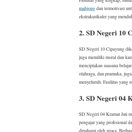
mahjong
dan termotivasi un
ekstrakurikuler yang mendu
2.
SD Negeri 10 
SD Negeri 10 Cipayung dike
juga memiliki moral dan ka
menciptakan suasana belajar
olahraga, dan pramuka, juga
menyeluruh. Fasilitas yang 
3.
SD Negeri 04 
SD Negeri 04 Kramat Jati m
pengajar yang profesional
dipahami oleh siswa. Berb